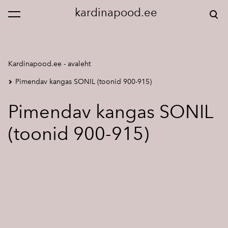
kardinapood.ee
lisati ostukorvi.
Vaata ostukorvi
Kardinapood.ee - avaleht
Pimendav kangas SONIL (toonid 900-915)
Pimendav kangas SONIL
(toonid 900-915)
1 / 3