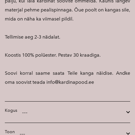
palju, kui laia kardinat soovite õmmelda. Kaunis langev
materjal pehme pealispinnaga. Õue poolt on kangas sile,
mida on näha ka viimasel pildil.
Tellimise aeg 2-3 nädalat.
Koostis 100% polüester. Pestav 30 kraadiga.
Soovi korral saame saata Teile kanga näidise. Andke
oma soovist teada info@kardinapood.ee
Kogus
Toon