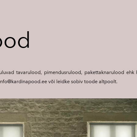
ood
uluvad tavarulood, pimendusrulood, pakettaknarulood ehk ka
info@kardinapood.ee
või leidke sobiv toode altpoolt.