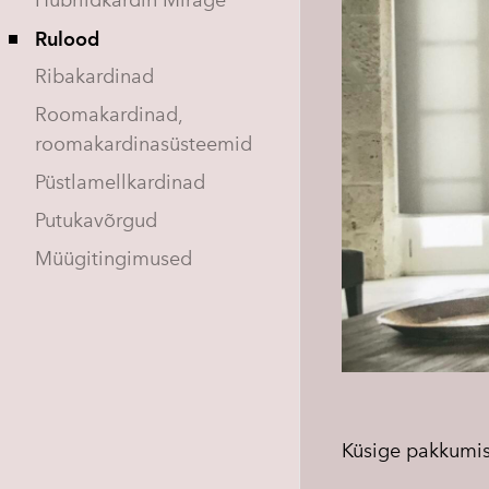
Hübriidkardin Mirage
Rulood
Ribakardinad
Roomakardinad,
roomakardinasüsteemid
Püstlamellkardinad
Putukavõrgud
Müügitingimused
Küsige pakkumi