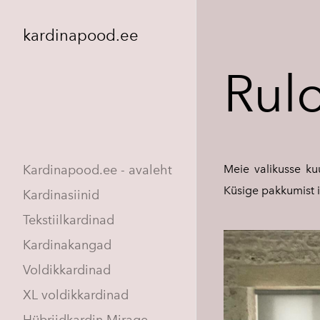
kardinapood.ee
Rul
Kardinapood.ee - avaleht
Meie valikusse ku
Küsige pakkumist
Kardinasiinid
Tekstiilkardinad
Kardinakangad
Voldikkardinad
XL voldikkardinad