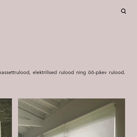
lisati ostukorvi.
Vaata ostukorvi
ssettrulood, elektrilised rulood ning öö-päev rulood.