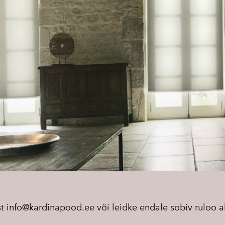
st
info@kardinapood.ee
või leidke endale sobiv ruloo a